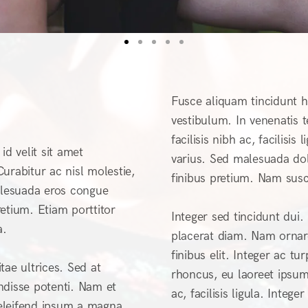
Fusce aliquam tincidunt he
vestibulum. In venenatis 
facilisis nibh ac, facilis
id velit sit amet
varius. Sed malesuada dol
urabitur ac nisl molestie,
finibus pretium. Nam susci
 malesuada eros congue
etium. Etiam porttitor
Integer sed tincidunt dui. 
a.
placerat diam. Nam ornare
finibus elit. Integer ac 
itae ultrices. Sed at
rhoncus, eu laoreet ipsum 
ndisse potenti. Nam et
ac, facilisis ligula. Inte
e eleifend ipsum a magna