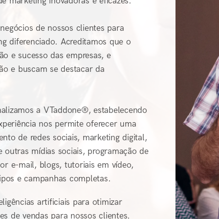
de marketing inovadoras e eficazes.
 negócios de nossos clientes para
g diferenciado. Acreditamos que o
são e sucesso das empresas, e
ão e buscam se destacar da
onalizamos a VTaddone®, estabelecendo
experiência nos permite oferecer uma
to de redes sociais, marketing digital,
e outras mídias sociais, programação de
por e-mail, blogs, tutoriais em vídeo,
otipos e campanhas completas.
gências artificiais para otimizar
es de vendas para nossos clientes.