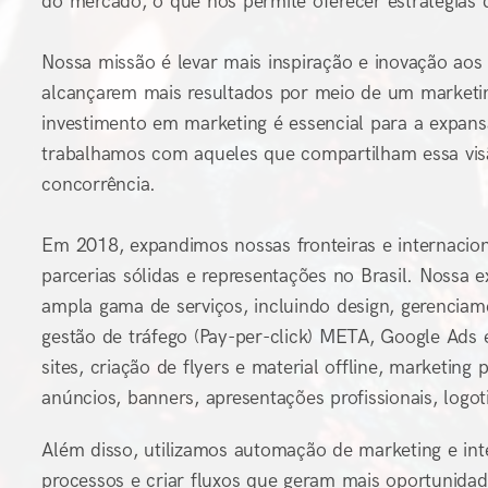
do mercado, o que nos permite oferecer estratégias 
Nossa missão é levar mais inspiração e inovação aos
alcançarem mais resultados por meio de um marketin
investimento em marketing é essencial para a expan
trabalhamos com aqueles que compartilham essa vis
concorrência.
Em 2018, expandimos nossas fronteiras e internaci
parcerias sólidas e representações no Brasil. Nossa 
ampla gama de serviços, incluindo design, gerenciamen
gestão de tráfego (Pay-per-click) META, Google Ads 
sites, criação de flyers e material offline, marketing 
anúncios, banners, apresentações profissionais, log
Além disso, utilizamos automação de marketing e inteli
processos e criar fluxos que geram mais oportunidad