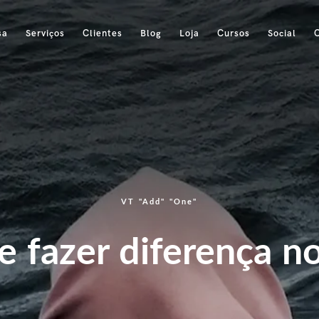
sa
Serviços
Clientes
Blog
Loja
Cursos
Social
VT "Add" "One"
e fazer diferença n