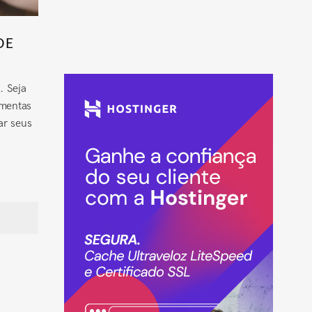
DE
. Seja
amentas
ar seus