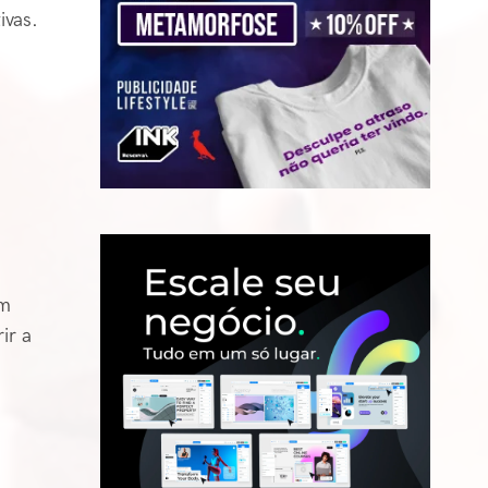
ivas.
em
ir a