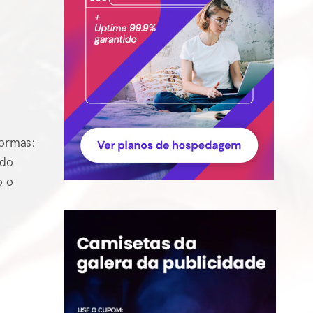
formas:
ndo
o o