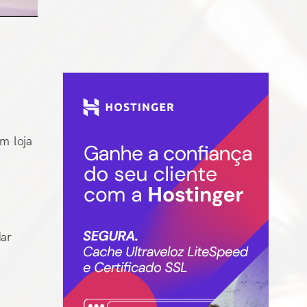
m loja
dar