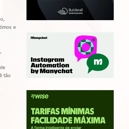
o,
timos e
,
nte
ê tão