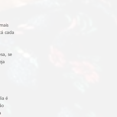
 mais
tá cada
sa, se
eja
ia é
ão
a