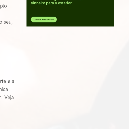
plo
o seu,
rte e a
nica
! Veja