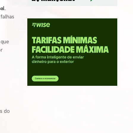
al
.
falhas
 que
or
s do