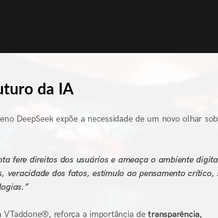
uturo da IA
meno DeepSeek expõe a necessidade de um novo olhar sob
ta fere direitos dos usuários e ameaça o ambiente digita
, veracidade dos fatos, estímulo ao pensamento crítico,
logias.”
la VTaddone®, reforça a importância de
transparência,