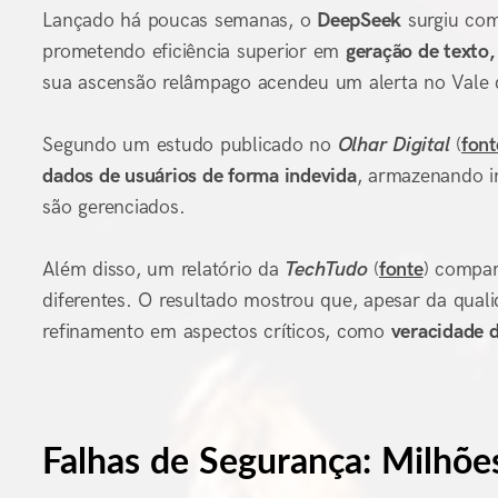
Lançado há poucas semanas, o
DeepSeek
surgiu com
prometendo eficiência superior em
geração de texto,
sua ascensão relâmpago acendeu um alerta no Vale d
Segundo um estudo publicado no
Olhar Digital
(
font
dados de usuários de forma indevida
, armazenando i
são gerenciados.
Além disso, um relatório da
TechTudo
(
fonte
) compa
diferentes. O resultado mostrou que, apesar da qual
refinamento em aspectos críticos, como
veracidade 
Falhas de Segurança: Milhõ