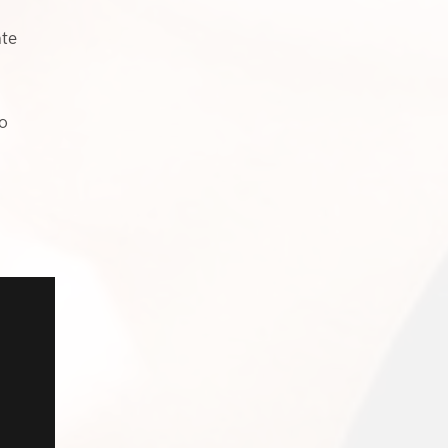
nte
o