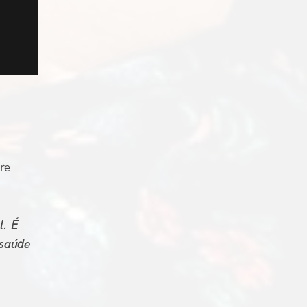
re
l. É
 saúde