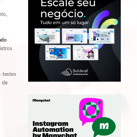
nto,
ndo
stros
 testes
e de