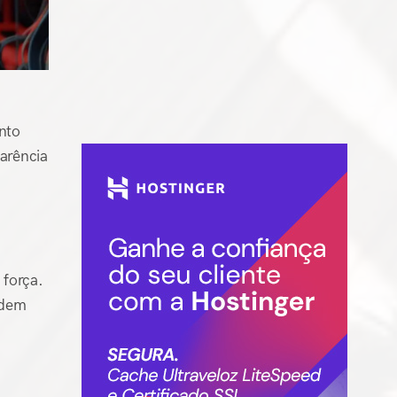
nto
arência
 força.
edem