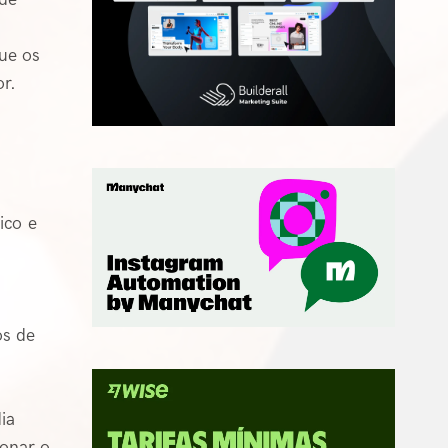
ue os
r.
ico e
os de
ia
ionar o