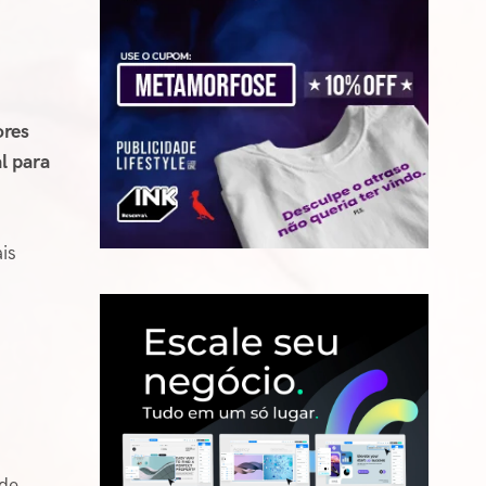
s
ores
l para
is
 de