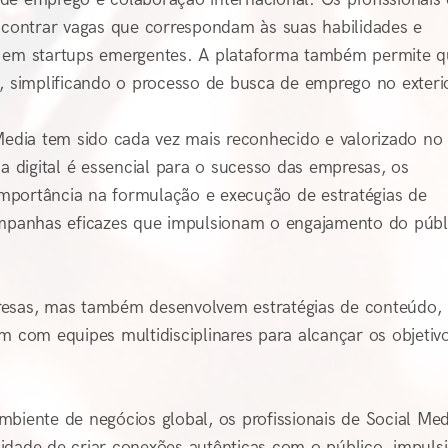
encontrar vagas que correspondam às suas habilidades e
o em startups emergentes. A plataforma também permite q
, simplificando o processo de busca de emprego no exterio
 Media tem sido cada vez mais reconhecido e valorizado no
digital é essencial para o sucesso das empresas, os
mportância na formulação e execução de estratégias de
campanhas eficazes que impulsionam o engajamento do públ
resas, mas também desenvolvem estratégias de conteúdo,
com equipes multidisciplinares para alcançar os objetiv
biente de negócios global, os profissionais de Social Med
idade de criar conexões autênticas com o público, impuls