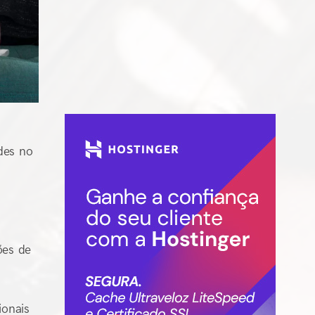
des no
ões de
ionais