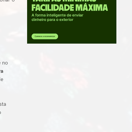
e no
ra
de
sta
o