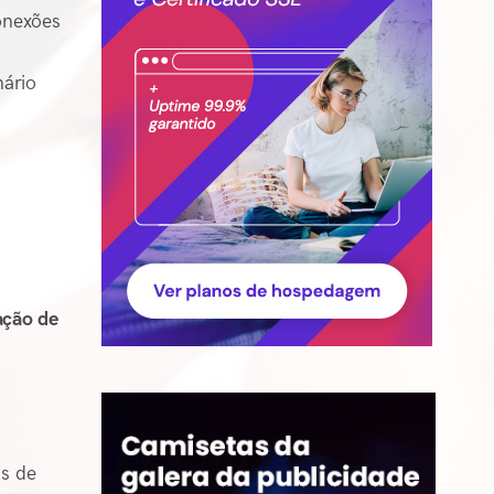
onexões
nário
ação de
os de