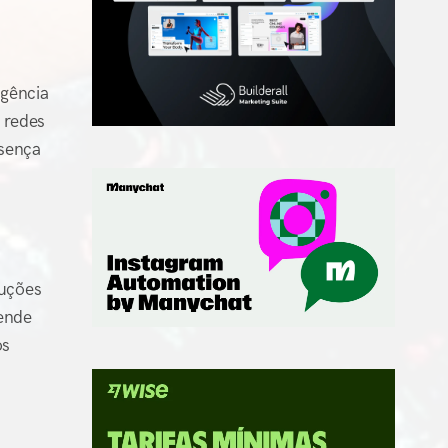
gência
 redes
esença
luções
ende
os