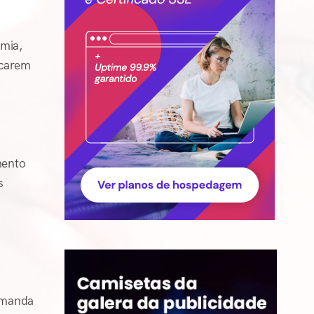
omia,
icarem
mento
s
emanda