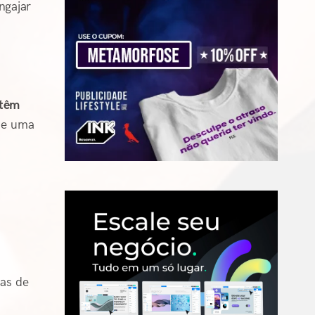
ngajar
 têm
que uma
vas de