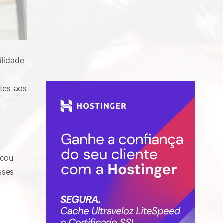
ilidade
tes aos
icou
ses