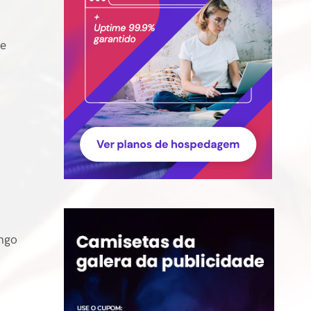
 e
ongo