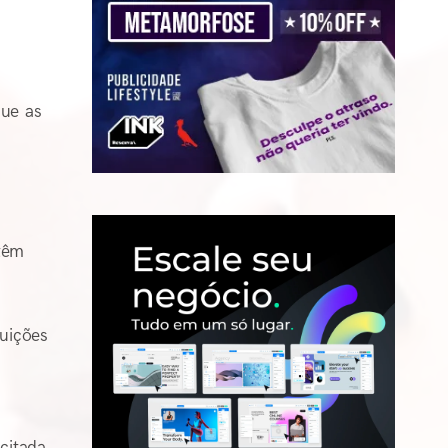
que as
 têm
tuições
citada