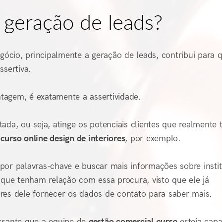
 geração de leads?
egócio, principalmente a geração de leads, contribui para 
sertiva.
ntagem, é exatamente a assertividade.
ada, ou seja, atinge os potenciais clientes que realmente
m
curso online design de interiores
, por exemplo.
por palavras-chave e buscar mais informações sobre insti
ue tenham relação com essa procura, visto que ele já
res dele fornecer os dados de contato para saber mais.
essante que a equipe de
gestão comercial
curso
esteja capa