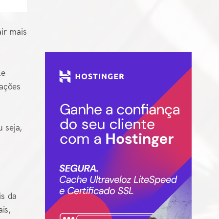
ir mais
le
mações
 seja,
is da
is,