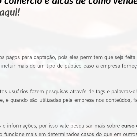
do comércio e dicas de como vend
aqui!
s pagos para captação, pois eles permitem que seja feit
incluir mais de um tipo de público caso a empresa forne
os usuários fazem pesquisas através de tags e palavras-c
, e quando são utilizadas pela empresa nos conteúdos, fa
as e informações, por isso vale pesquisar mais sobre
curso 
o funcione mais em determinados casos do que em outros