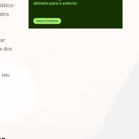
úblico-
atos
tar
a dos
 seu