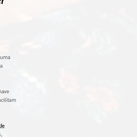
er
a uma
ça
have
cilitam
de
,