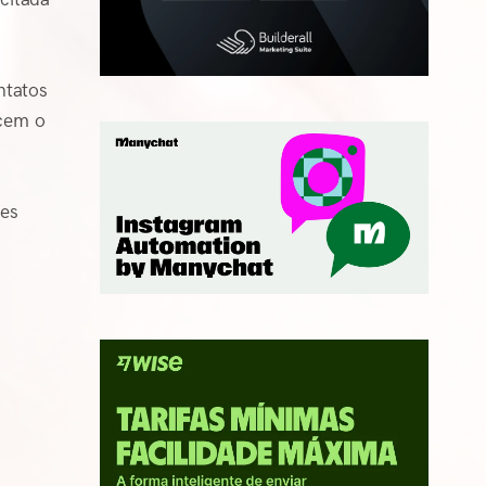
ntatos
ecem o
es