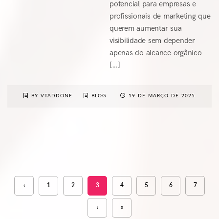
potencial para empresas e
profissionais de marketing que
querem aumentar sua
visibilidade sem depender
apenas do alcance orgânico
[…]
BY VTADDONE
BLOG
19 DE MARÇO DE 2025
‹
1
2
3
4
5
6
7
›
»