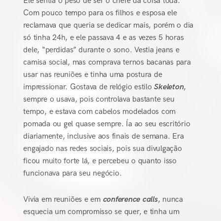
Ele sentia o peso de ser o chefe da coisa toda.
Com pouco tempo para os filhos e esposa ele
reclamava que queria se dedicar mais, porém o dia
só tinha 24h, e ele passava 4 e as vezes 5 horas
dele, “perdidas” durante o sono. Vestia jeans e
camisa social, mas comprava ternos bacanas para
usar nas reuniões e tinha uma postura de
impressionar. Gostava de relógio estilo
Skeleton
,
sempre o usava, pois controlava bastante seu
tempo, e estava com cabelos modelados com
pomada ou gel quase sempre. Ía ao seu escritório
diariamente, inclusive aos finais de semana. Era
engajado nas redes sociais, pois sua divulgação
ficou muito forte lá, e percebeu o quanto isso
funcionava para seu negócio.
Vivia em reuniões e em
conference calls
, nunca
esquecia um compromisso se quer, e tinha um